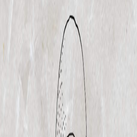
Sejarah
Lensa
Iqtishodia
Sastra
Literasi Umat