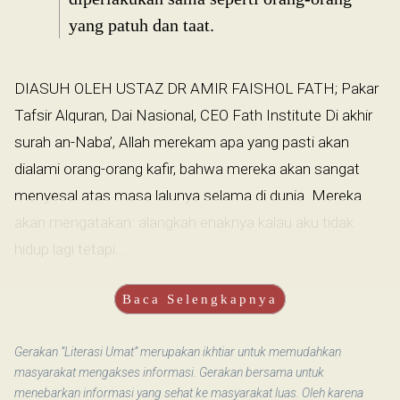
yang patuh dan taat.
DIASUH OLEH USTAZ DR AMIR FAISHOL FATH; Pakar
Tafsir Alquran, Dai Nasional, CEO Fath Institute Di akhir
surah an-Naba’, Allah merekam apa yang pasti akan
dialami orang-orang kafir, bahwa mereka akan sangat
menyesal atas masa lalunya selama di dunia. Mereka
akan mengatakan: alangkah enaknya kalau aku tidak
hidup lagi tetapi...
Baca Selengkapnya
Gerakan “Literasi Umat” merupakan ikhtiar untuk memudahkan
masyarakat mengakses informasi. Gerakan bersama untuk
menebarkan informasi yang sehat ke masyarakat luas. Oleh karena