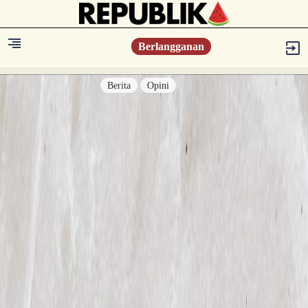
Berlangganan
Berita
Opini
Berita
Islam Digest
Hikmah
Opini
Konsultasi Syariah
Resonansi