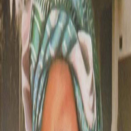
Sejarah
Lensa
Iqtishodia
Sastra
Literasi Umat