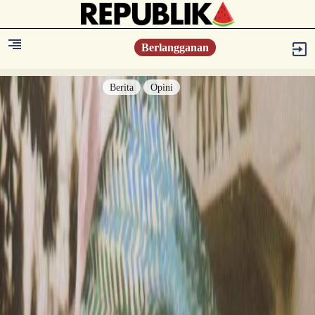
Berlangganan
Berita
Opini
Berita
Islam Digest
Hikmah
Opini
Konsultasi Syariah
Resonansi