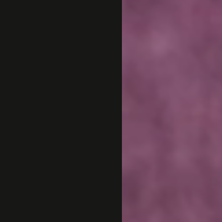
Sejarah
Lensa
Iqtishodia
Sastra
Literasi Umat