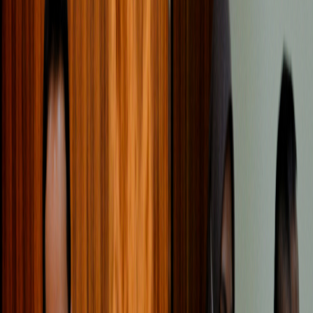
Sejarah
Lensa
Iqtishodia
Sastra
Literasi Umat