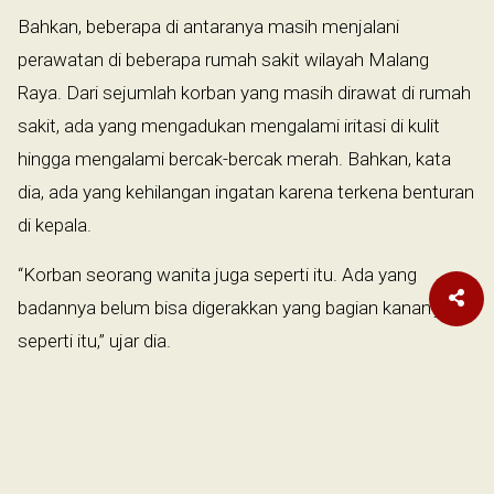
Bahkan, beberapa di antaranya masih menjalani
perawatan di beberapa rumah sakit wilayah Malang
Raya. Dari sejumlah korban yang masih dirawat di rumah
sakit, ada yang mengadukan mengalami iritasi di kulit
hingga mengalami bercak-bercak merah. Bahkan, kata
dia, ada yang kehilangan ingatan karena terkena benturan
di kepala.
“Korban seorang wanita juga seperti itu. Ada yang
badannya belum bisa digerakkan yang bagian kanan juga
seperti itu,” ujar dia.
Libatkan Suporter
Menteri Badan Usaha Milik Negara (BUMN), Erick Thohir
mengatakan, transformasi sepak bola ini menjadi fokus