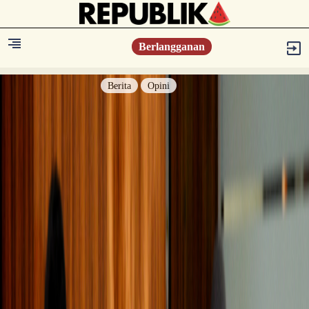
Berlangganan
Berita
Opini
Berita
Islam Digest
Hikmah
Opini
Konsultasi Syariah
Resonansi