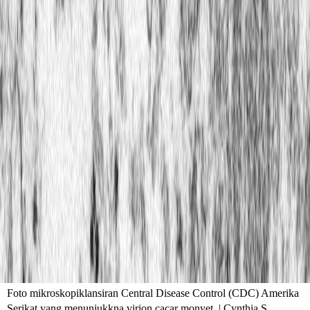
Foto mikroskopiklansiran Central Disease Control (CDC) Amerika
Serikat yang menunjukkna virion cacar monyet. | Cynthia S.