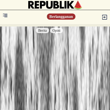
Berlangganan
Berita
Opini
Berita
Islam Digest
Hikmah
Opini
Konsultasi Syariah
Resonansi