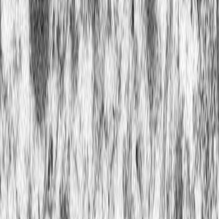
Sejarah
Lensa
Iqtishodia
Sastra
Literasi Umat