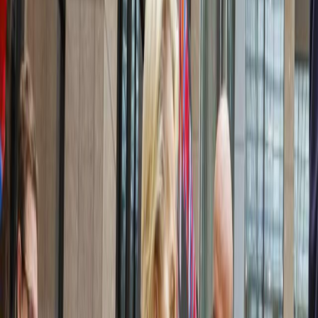
Sejarah
Lensa
Iqtishodia
Sastra
Literasi Umat