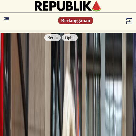
Berlangganan
Berita
Opini
Berita
Islam Digest
Hikmah
Opini
Konsultasi Syariah
Resonansi