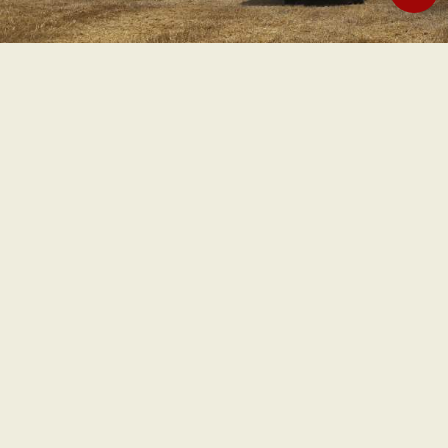
“Pemblokiran ekspor gandum dari Ukraina sangat
mengkhawatirkan karena kehidupan jutaan orang
bergantung padanya, terutama di negara-negara miskin,”
kata Paus Fransiskus saat berbicara di hadapan ribuan
jemaat yang berkumpul di Lapangan Santo Petrus, Rabu
(1/6).
Dia mengimbau agar gandum tidak dilibatkan atau
digunakan sebagai senjata perang. “Saya mengimbau
sepenuh hati agar segala upaya dilakukan untuk
mengatasi masalah ini, guna menjamin hak universal