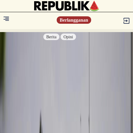
Berlangganan
Berita
Opini
Berita
Islam Digest
Hikmah
Opini
Konsultasi Syariah
Resonansi