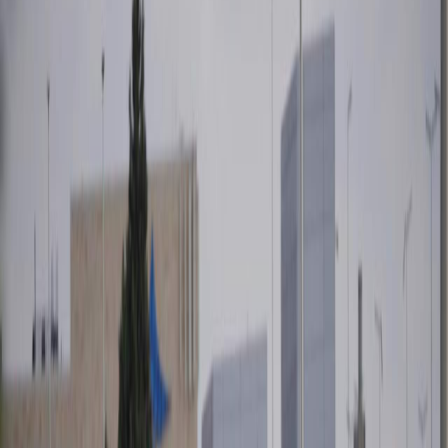
Sejarah
Lensa
Iqtishodia
Sastra
Literasi Umat