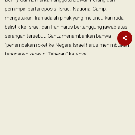
pemimpin partai oposisi Israel, National Camp,
mengatakan, Iran adalah pihak yang meluncurkan rudal
balistik ke Israel, dan Iran harus bertanggung jawab atas
serangan tersebut. Gantz menambahkan bahwa
“penembakan roket ke Negara Israel harus menimbulkan
tanggapan keras di Teheran,” katanya.
Sumber keamanan Israel juga menyatakan bahwa "Israel
akan merespons dengan tegas terhadap penargetan
Bandara Ben Gurion." Otoritas Penyiaran mengutip
seorang pejabat Israel yang mengatakan, "Setelah
bandara Ben Gurion menjadi sasaran, kami tidak
menganggap diri kami terikat oleh batasan apa pun."
Israel melancarkan lusinan serangan udara di pelabuhan