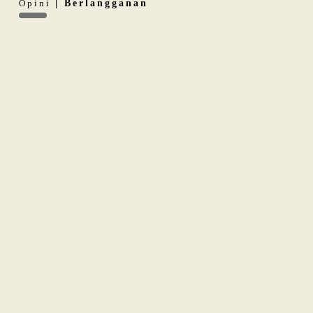
Opini
| Berlangganan
Indonesia sebagai
Middle Power
: Ambisi dan Batasnya
Internasional
Laporan Habisnya Amunisi AS Terus Bermunculan