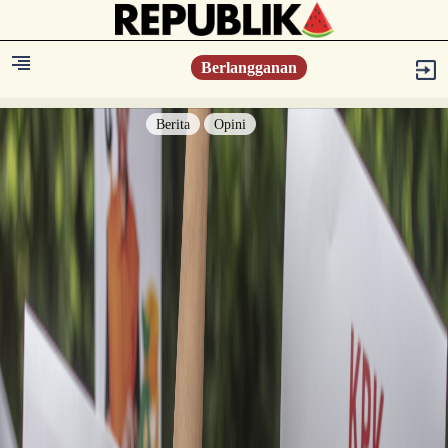
Berlangganan
Berita
Opini
Berita
Islam Digest
Hikmah
Opini
Konsultasi Syariah
Resonansi