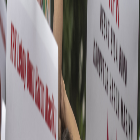
Sejarah
Lensa
Iqtishodia
Sastra
Literasi Umat