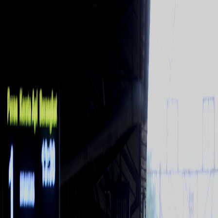
Sejarah
Lensa
Iqtishodia
Sastra
Literasi Umat