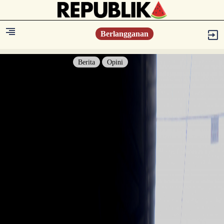
Berlangganan
Berita
Opini
Berita
Islam Digest
Hikmah
Opini
Konsultasi Syariah
Resonansi