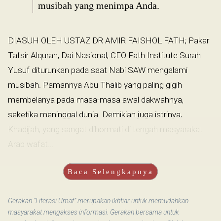
musibah yang menimpa Anda.
DIASUH OLEH USTAZ DR AMIR FAISHOL FATH; Pakar
Tafsir Alquran, Dai Nasional, CEO Fath Institute Surah
Yusuf diturunkan pada saat Nabi SAW mengalami
musibah. Pamannya Abu Thalib yang paling gigih
membelanya pada masa-masa awal dakwahnya,
seketika meninggal dunia. Demikian juga istrinya,
Khadijah, yang sangat dihormati di tengah masyarakat
Arab wafat...
Baca Selengkapnya
Gerakan “Literasi Umat” merupakan ikhtiar untuk memudahkan
masyarakat mengakses informasi. Gerakan bersama untuk