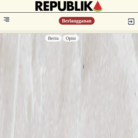
Berlangganan
Berita
Opini
Berita
Islam Digest
Hikmah
Opini
Konsultasi Syariah
Resonansi