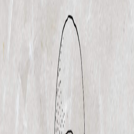
Sejarah
Lensa
Iqtishodia
Sastra
Literasi Umat