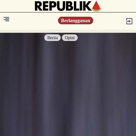
Berlangganan
Berita
Opini
Berita
Islam Digest
Hikmah
Opini
Konsultasi Syariah
Resonansi