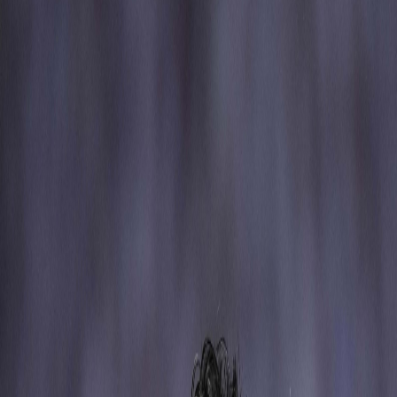
Sejarah
Lensa
Iqtishodia
Sastra
Literasi Umat