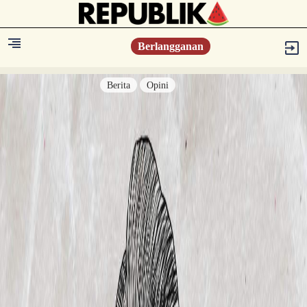
Berlangganan
Berita
Opini
Berita
Islam Digest
Hikmah
Opini
Konsultasi Syariah
Resonansi