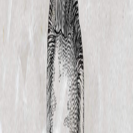
Sejarah
Lensa
Iqtishodia
Sastra
Literasi Umat