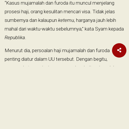
“Kasus mujamalah dan furoda itu muncul menjelang
prosesi haji, orang kesulitan mencari visa. Tidak jelas
sumbernya dan kalaupun
ketemu
, harganya jauh lebih
mahal dari waktu-waktu sebelumnya,” kata Syam kepada
Republika
.
Menurut dia, persoalan haji mujamalah dan furoda
penting diatur dalam UU tersebut. Dengan begitu,
masyarakat yang ingin menggunakan haji mujamalah
dan furoda mendapatkan kepastian.
Syam mengatakan, pemerintah dan DPR di Komisi VIII
bisa menetapkan kuota bagi haji mujamalah dan
harganya untuk dibeli pihak swasta. Uang hasil dari kuota
haji mujamalah itu bisa digunakan untuk kegiatan
keagamaan dan sosial yang dikelola oleh Badan