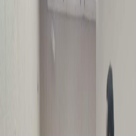
Sejarah
Lensa
Iqtishodia
Sastra
Literasi Umat