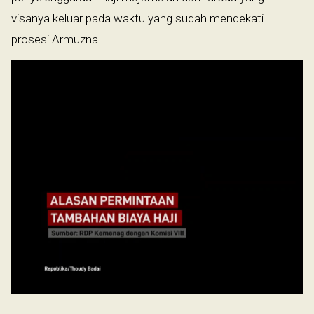
visanya keluar pada waktu yang sudah mendekati
prosesi Armuzna.