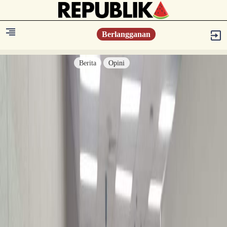
Berlangganan
Berita
Opini
Berita
Islam Digest
Hikmah
Opini
Konsultasi Syariah
Resonansi