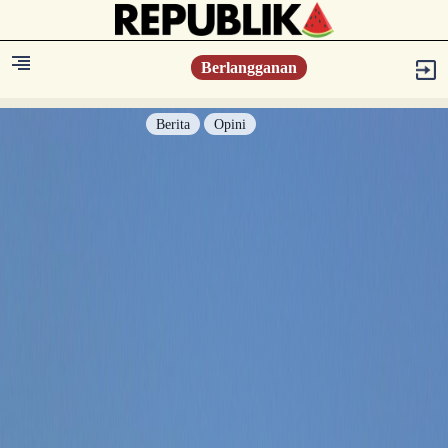
Berlangganan
Berita
Opini
Berita
Islam Digest
Hikmah
Opini
Konsultasi Syariah
Resonansi