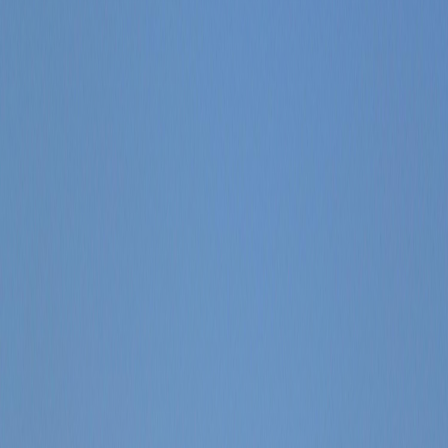
Sejarah
Lensa
Iqtishodia
Sastra
Literasi Umat