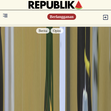
Berlangganan
Berita
Opini
Berita
Islam Digest
Hikmah
Opini
Konsultasi Syariah
Resonansi