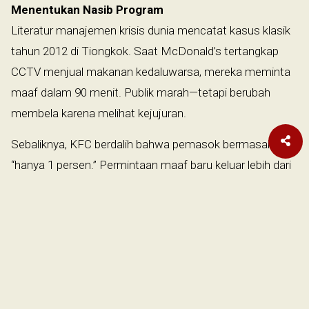
Menentukan Nasib Program
Literatur manajemen krisis dunia mencatat kasus klasik
tahun 2012 di Tiongkok. Saat McDonald’s tertangkap
CCTV menjual makanan kedaluwarsa, mereka meminta
maaf dalam 90 menit. Publik marah—tetapi berubah
membela karena melihat kejujuran.
Sebaliknya, KFC berdalih bahwa pemasok bermasalah
“hanya 1 persen.” Permintaan maaf baru keluar lebih dari
satu bulan kemudian. Publik menilai bukan hanya
ayamnya yang bermasalah, tetapi integritasnya.
Pelajarannya jelas bahwa dalam krisis, kecepatan dan
transparansi lebih penting daripada pertahanan
argumentasi. Menurut penulis, program MBG harus
mengambil pelajaran ini. Bukan karena programnya buruk,