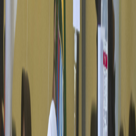
Sejarah
Lensa
Iqtishodia
Sastra
Literasi Umat