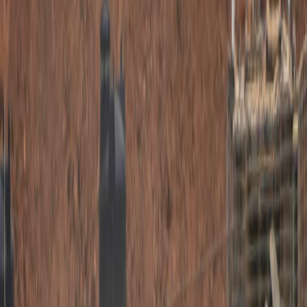
Sejarah
Lensa
Iqtishodia
Sastra
Literasi Umat