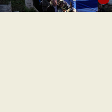
Dia juga yakin tentara Israel benar-benar kelelahan. “Kita
memasuki Jabalia beberapa kali, meratakan Beit Hanoun,
menginvasi Rafah lebih dari sekali, dan menghancurkan
sebagian besar lingkungan Khan Yunis. Saat ini, kita
beroperasi dengan empat divisi militer, menggunakan
sebagian besar unit reguler.”
Menurut koresponden militer, Divisi 143 dan 162, yang
telah berada di Jalur Gaza sejak 7 Oktober 2023, bersama
dengan Brigade Givati, Brigade 401, dan puluhan unit