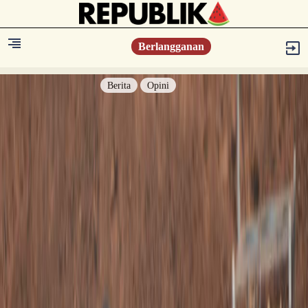
Berlangganan
Berita
Opini
Berita
Islam Digest
Hikmah
Opini
Konsultasi Syariah
Resonansi