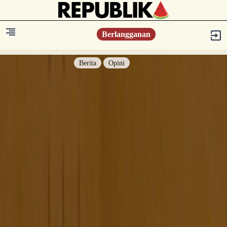
Berlangganan
Berita
Opini
Berita
Islam Digest
Hikmah
Opini
Konsultasi Syariah
Resonansi