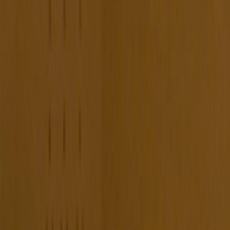
Sejarah
Lensa
Iqtishodia
Sastra
Literasi Umat