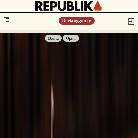
Berlangganan
Berita
Opini
Berita
Islam Digest
Hikmah
Opini
Konsultasi Syariah
Resonansi