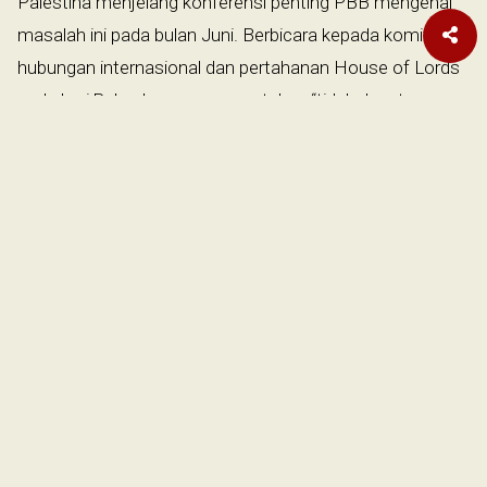
Palestina menjelang konferensi penting PBB mengenai
masalah ini pada bulan Juni. Berbicara kepada komite
hubungan internasional dan pertahanan House of Lords
pada hari Rabu, Lammy mengatakan “tidak dapat
diterima” bahwa rakyat Palestina tetap tidak memiliki
kewarganegaraan, dan mengatakan solusi dua negara
tetap menjadi satu-satunya pilihan.