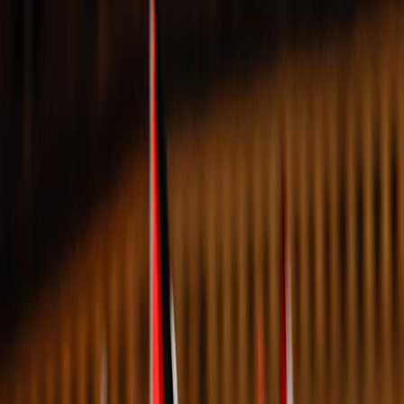
Sejarah
Lensa
Iqtishodia
Sastra
Literasi Umat