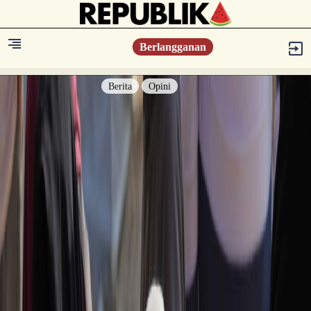
Berlangganan
Berita
Opini
Berita
Islam Digest
Hikmah
Opini
Konsultasi Syariah
Resonansi