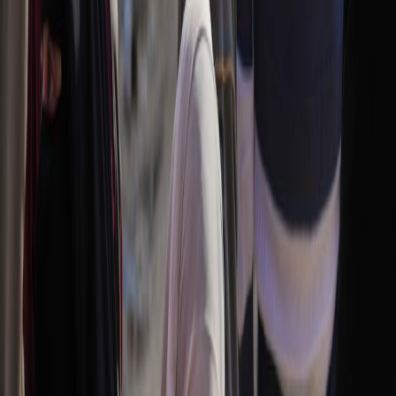
Sejarah
Lensa
Iqtishodia
Sastra
Literasi Umat