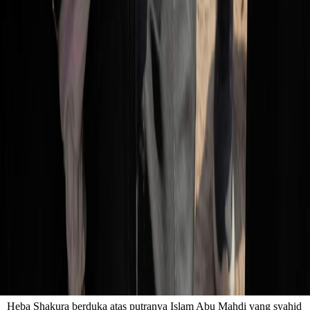
Heba Shakura berduka atas putranya Islam Abu Mahdi yang syahid