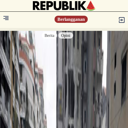
Berlangganan
Berita
Opini
Berita
Islam Digest
Hikmah
Opini
Konsultasi Syariah
Resonansi