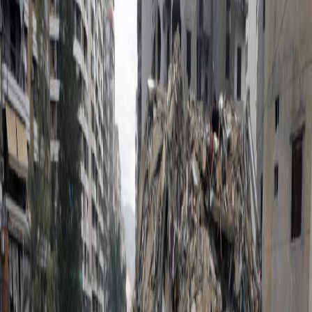
Sejarah
Lensa
Iqtishodia
Sastra
Literasi Umat