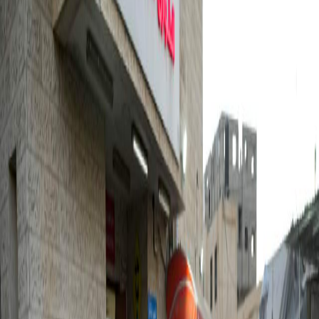
Sejarah
Lensa
Iqtishodia
Sastra
Literasi Umat