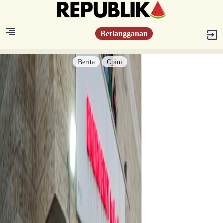
Berlangganan
Berita
Opini
Berita
Islam Digest
Hikmah
Opini
Konsultasi Syariah
Resonansi