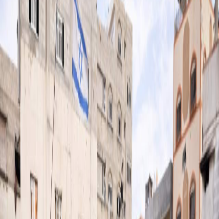
Sejarah
Lensa
Iqtishodia
Sastra
Literasi Umat