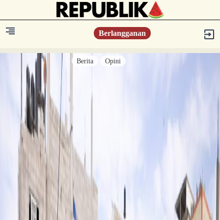
Berlangganan
Berita
Opini
Berita
Islam Digest
Hikmah
Opini
Konsultasi Syariah
Resonansi