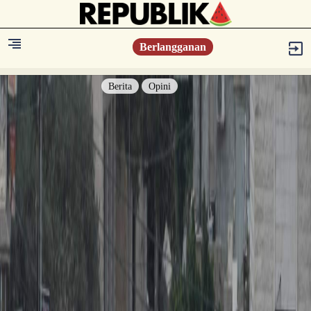
Berlangganan
Berita
Opini
Berita
Islam Digest
Hikmah
Opini
Konsultasi Syariah
Resonansi