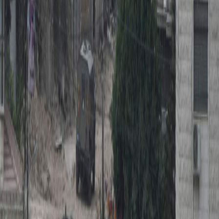
Sejarah
Lensa
Iqtishodia
Sastra
Literasi Umat