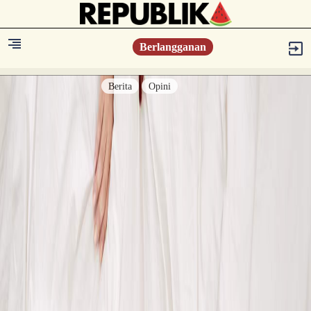
Berlangganan
Berita
Opini
Berita
Islam Digest
Hikmah
Opini
Konsultasi Syariah
Resonansi