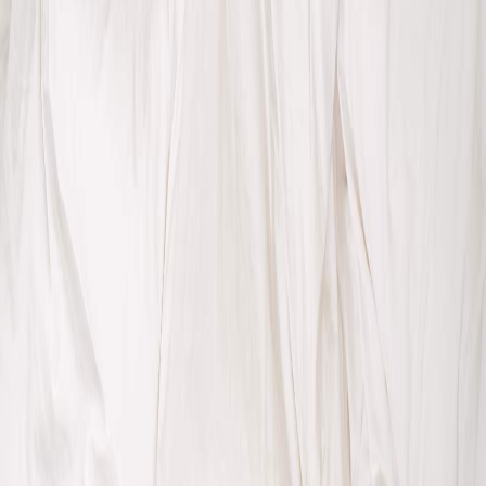
Sejarah
Lensa
Iqtishodia
Sastra
Literasi Umat