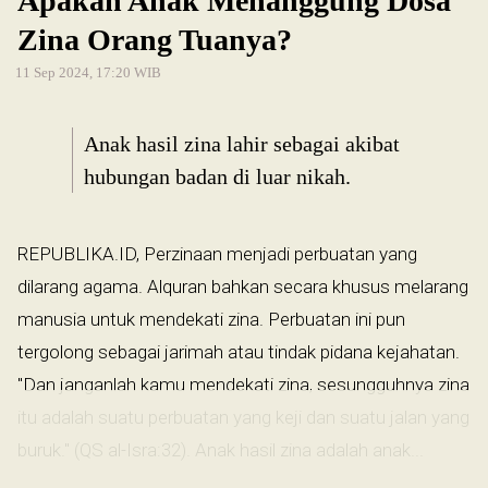
Apakah Anak Menanggung Dosa
Zina Orang Tuanya?
11 Sep 2024, 17:20 WIB
Anak hasil zina lahir sebagai akibat
hubungan badan di luar nikah.
REPUBLIKA.ID, Perzinaan menjadi perbuatan yang
dilarang agama. Alquran bahkan secara khusus melarang
manusia untuk mendekati zina. Perbuatan ini pun
tergolong sebagai jarimah atau tindak pidana kejahatan.
"Dan janganlah kamu mendekati zina, sesungguhnya zina
itu adalah suatu perbuatan yang keji dan suatu jalan yang
buruk." (QS al-Isra:32). Anak hasil zina adalah anak...