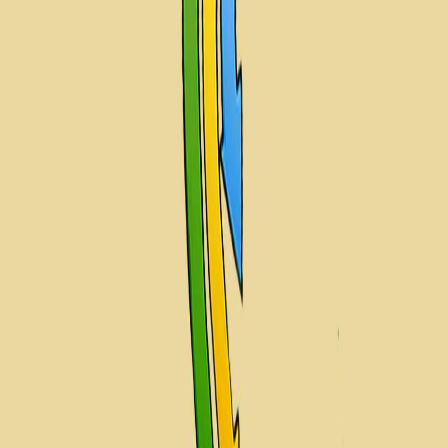
Sejarah
Lensa
Iqtishodia
Sastra
Literasi Umat