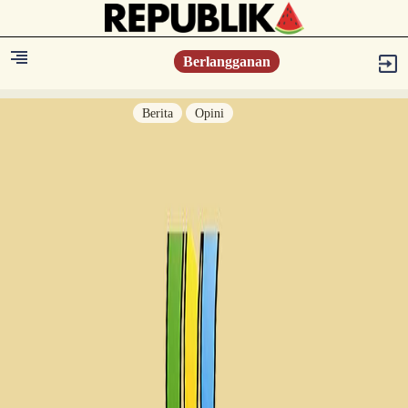
Berlangganan
Berita
Opini
Berita
Islam Digest
Hikmah
Opini
Konsultasi Syariah
Resonansi