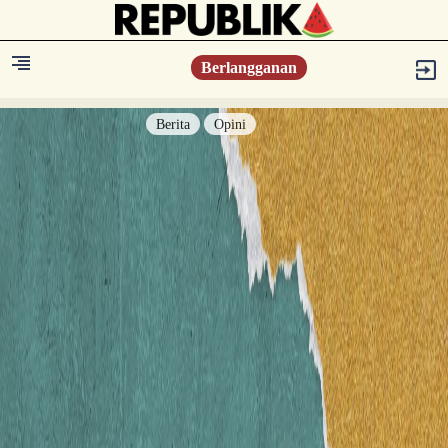
Berlangganan
Berita
Opini
Berita
Islam Digest
Hikmah
Opini
Konsultasi Syariah
Resonansi