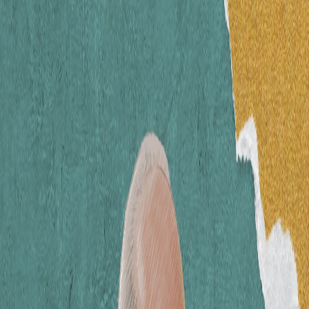
Sejarah
Lensa
Iqtishodia
Sastra
Literasi Umat