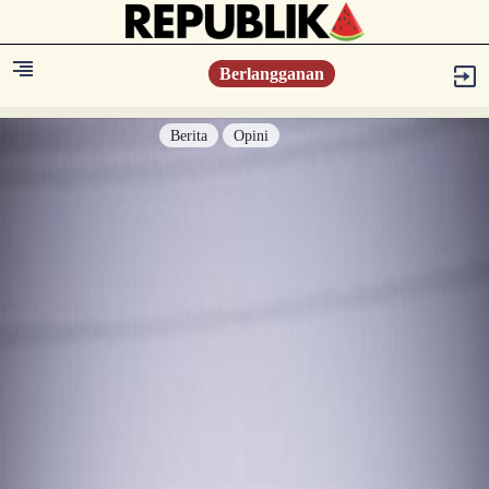
Berlangganan
Berita
Opini
Berita
Islam Digest
Hikmah
Opini
Konsultasi Syariah
Resonansi