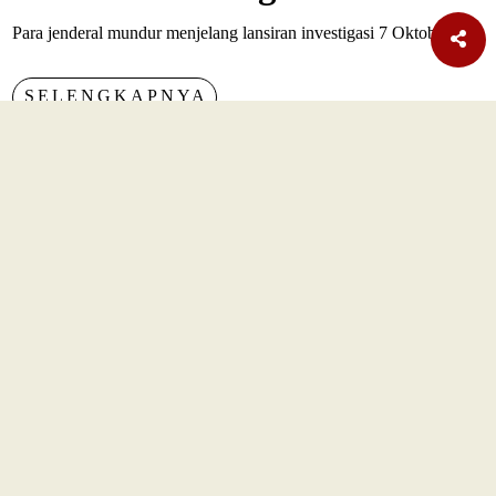
Para jenderal mundur menjelang lansiran investigasi 7 Oktober.
SELENGKAPNYA
TERBARU
Nasional
Era AI Makin Cepat, Burhanuddin Abdullah Ingatkan
Pelajaran dari Reformasi Perbankan