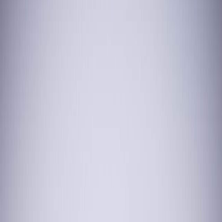
Sejarah
Lensa
Iqtishodia
Sastra
Literasi Umat