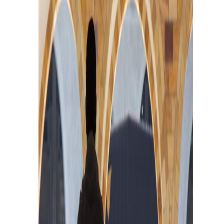
Sejarah
Lensa
Iqtishodia
Sastra
Literasi Umat