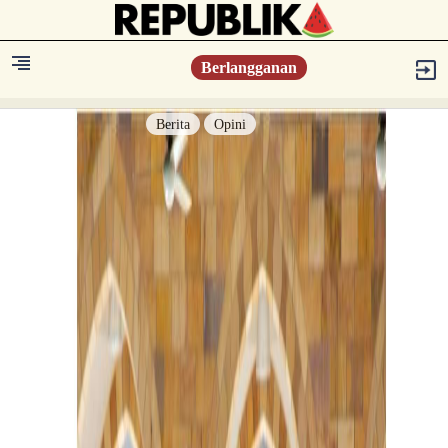
Berlangganan
Berita
Opini
Berita
Islam Digest
Hikmah
Opini
Konsultasi Syariah
Resonansi