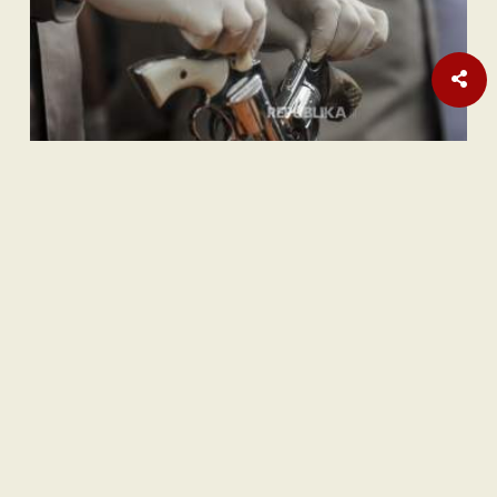
Internasional
Pembebasan Al-Aqsa Syaratkan Persatuan Negara Muslim