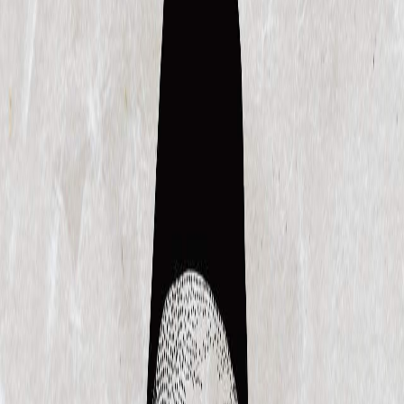
Sejarah
Lensa
Iqtishodia
Sastra
Literasi Umat