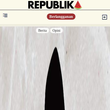
Berlangganan
Berita
Opini
Berita
Islam Digest
Hikmah
Opini
Konsultasi Syariah
Resonansi