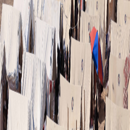
Sejarah
Lensa
Iqtishodia
Sastra
Literasi Umat