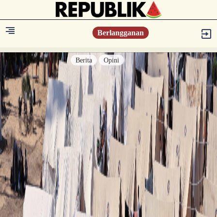
Berlangganan
Berita
Opini
Berita
Islam Digest
Hikmah
Opini
Konsultasi Syariah
Resonansi