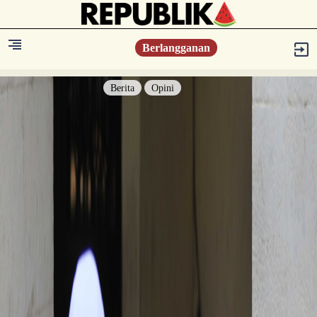
Berlangganan
Berita
Opini
Berita
Islam Digest
Hikmah
Opini
Konsultasi Syariah
Resonansi