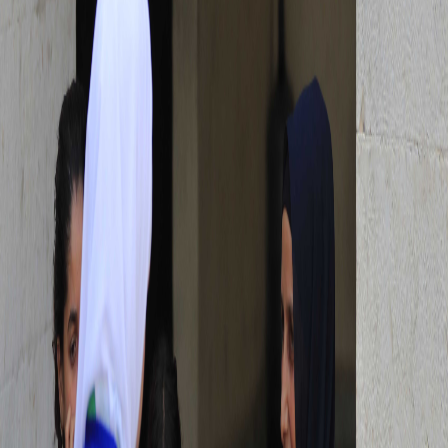
Sejarah
Lensa
Iqtishodia
Sastra
Literasi Umat