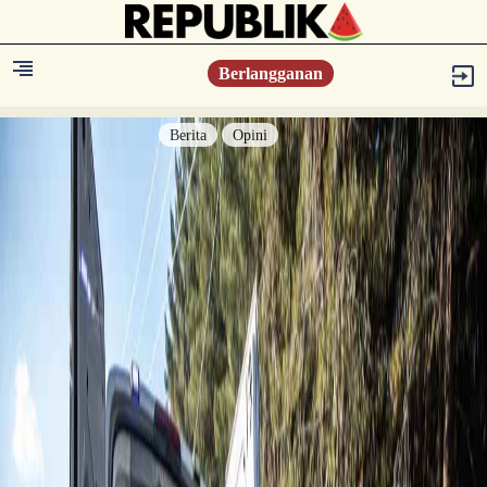
Berlangganan
Berita
Opini
Berita
Islam Digest
Hikmah
Opini
Konsultasi Syariah
Resonansi