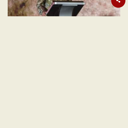
Sastra
Hujan Teralhir
Sastra