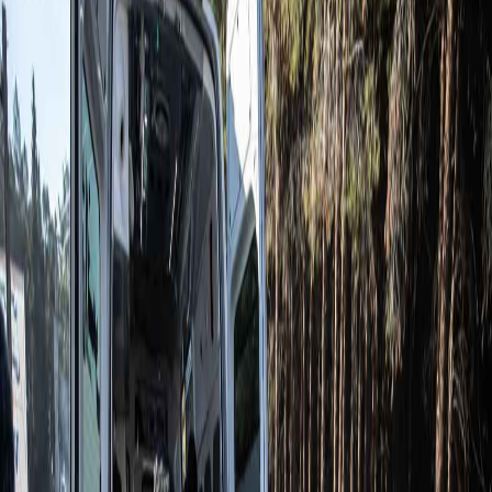
Sejarah
Lensa
Iqtishodia
Sastra
Literasi Umat