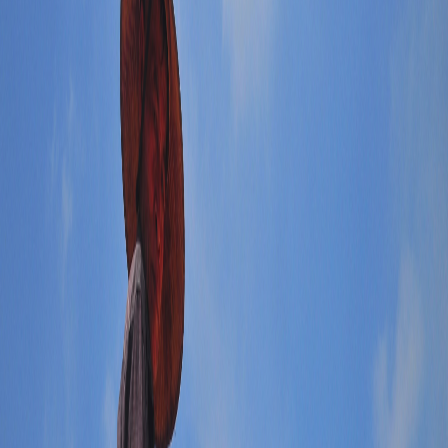
Sejarah
Lensa
Iqtishodia
Sastra
Literasi Umat