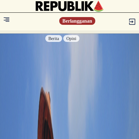
Berlangganan
Berita
Opini
Berita
Islam Digest
Hikmah
Opini
Konsultasi Syariah
Resonansi