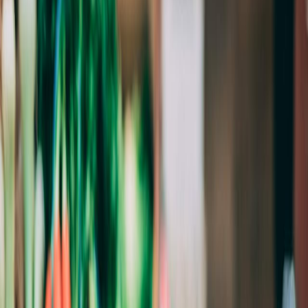
Sejarah
Lensa
Iqtishodia
Sastra
Literasi Umat