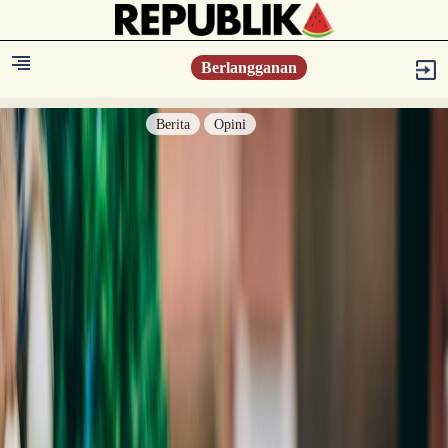
Berlangganan
Berita
Opini
Berita
Islam Digest
Hikmah
Opini
Konsultasi Syariah
Resonansi