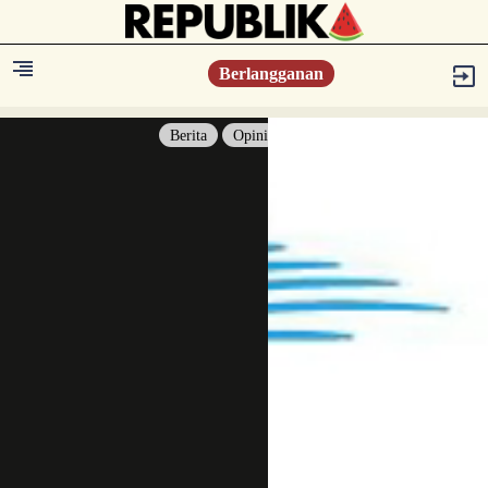
Berlangganan
Berita
Opini
Berita
Islam Digest
Hikmah
Opini
Konsultasi Syariah
Resonansi