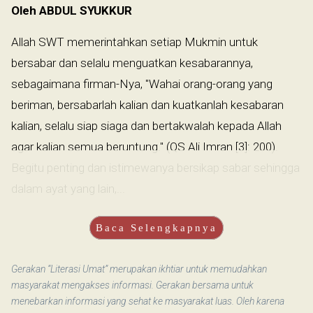
Oleh ABDUL SYUKKUR
Allah SWT memerintahkan setiap Mukmin untuk
bersabar dan selalu menguatkan kesabarannya,
sebagaimana firman-Nya, "Wahai orang-orang yang
beriman, bersabarlah kalian dan kuatkanlah kesabaran
kalian, selalu siap siaga dan bertakwalah kepada Allah
agar kalian semua beruntung." (QS Ali Imran [3]: 200).
Begitu penting dan istimewanya bersikap sabar sehingga
dalam ayat yang lain,...
Baca Selengkapnya
Gerakan “Literasi Umat” merupakan ikhtiar untuk memudahkan
masyarakat mengakses informasi. Gerakan bersama untuk
menebarkan informasi yang sehat ke masyarakat luas. Oleh karena