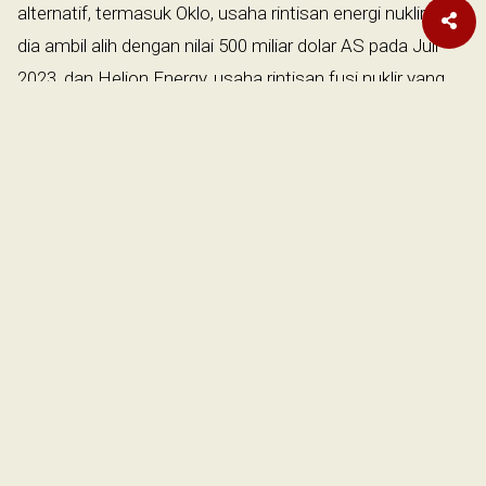
alternatif, termasuk Oklo, usaha rintisan energi nuklir yang
dia ambil alih dengan nilai 500 miliar dolar AS pada Juli
2023, dan Helion Energy, usaha rintisan fusi nuklir yang
dia investasikan sebesar 375 juta dolar AS.
Microsoft juga telah menandatangani kesepakatan
untuk mulai membeli energi dari perusahaan yang terakhir
ini pada 2028. Meskipun belum ada bukti jelas,
perusahaan-perusahaan ini telah memberi isyarat bahwa
mereka tahu berapa banyak energi dan sumber daya
yang dibutuhkan untuk menjalankan model AI mereka.
Untuk memastikan posisi terbaik mereka di masa depan,
mereka mulai bertaruh besar pada bentuk energi
alternatif-meskipun mungkin sedikit kontroversial, seperti
halnya tenaga nuklir. "Energi nuklir benar-benar masih