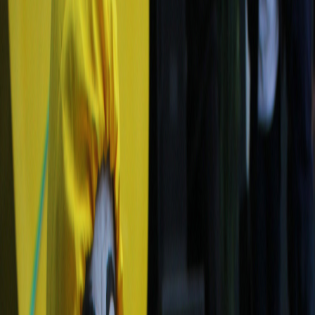
Sejarah
Lensa
Iqtishodia
Sastra
Literasi Umat