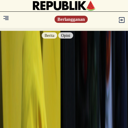
Berlangganan
Berita
Opini
Berita
Islam Digest
Hikmah
Opini
Konsultasi Syariah
Resonansi