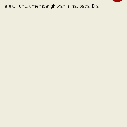
efektif untuk membangkitkan minat baca. Dia
menyarankan agar mereka membuat
podcast
membaca
puisi. Inisiatif ini dapat memberikan motivasi tambahan
bagi generasi muda untuk terlibat dalam membaca dan
mengekspresikan sastra melalui beragam media.