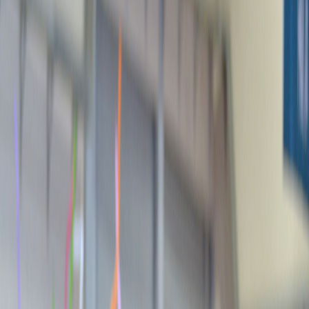
Sejarah
Lensa
Iqtishodia
Sastra
Literasi Umat