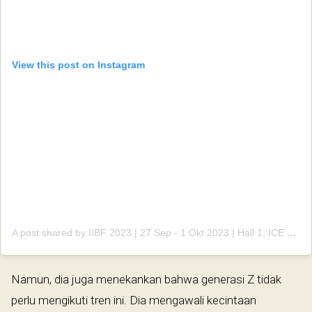
View this post on Instagram
A post shared by IIBF 2023 | 27 Sep - 1 Okt 2023 | Hall 1, ICE BSD City (@indonesiainternationalbookfair)
Namun, dia juga menekankan bahwa generasi Z tidak
perlu mengikuti tren ini. Dia mengawali kecintaan