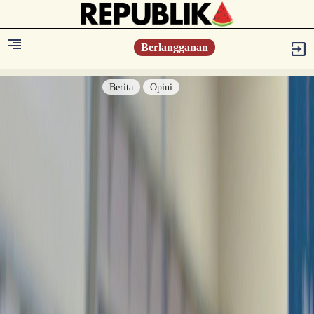
Berlangganan
Berita
Opini
Berita
Islam Digest
Hikmah
Opini
Konsultasi Syariah
Resonansi