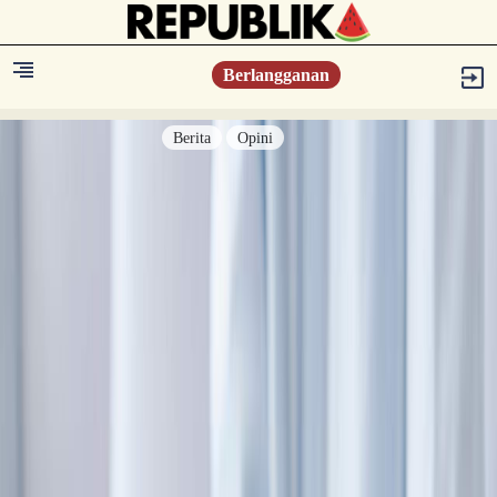
Berlangganan
Berita
Opini
Berita
Islam Digest
Hikmah
Opini
Konsultasi Syariah
Resonansi