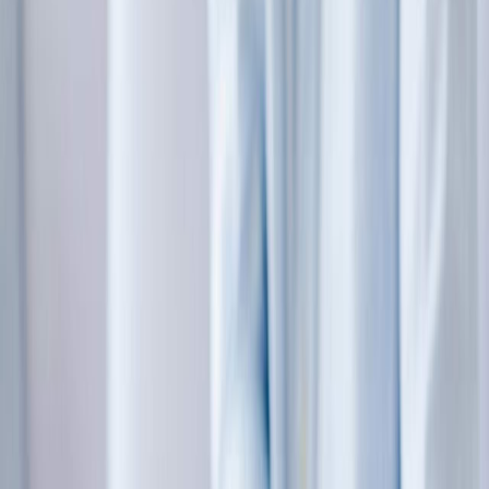
Sejarah
Lensa
Iqtishodia
Sastra
Literasi Umat