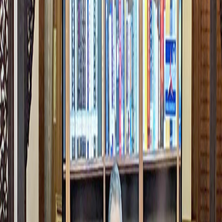
Sejarah
Lensa
Iqtishodia
Sastra
Literasi Umat