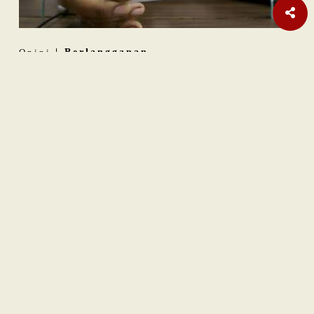
Opini
| Berlangganan
Indonesia sebagai
Middle Power
: Ambisi dan Batasnya
Internasional
Laporan Habisnya Amunisi AS Terus Bermunculan