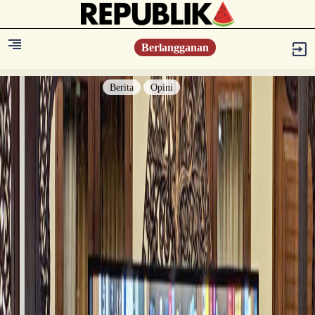
Berlangganan
Berita
Opini
Berita
Islam Digest
Hikmah
Opini
Konsultasi Syariah
Resonansi