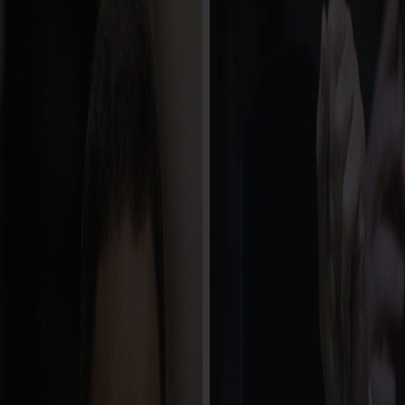
Sejarah
Lensa
Iqtishodia
Sastra
Literasi Umat