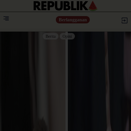
Berlangganan
Berita
Opini
Berita
Islam Digest
Hikmah
Opini
Konsultasi Syariah
Resonansi