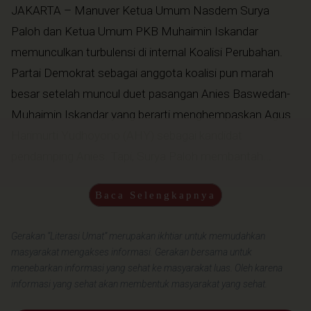
JAKARTA – Manuver Ketua Umum Nasdem Surya
Paloh dan Ketua Umum PKB Muhaimin Iskandar
memunculkan turbulensi di internal Koalisi Perubahan.
Partai Demokrat sebagai anggota koalisi pun marah
besar setelah muncul duet pasangan Anies Baswedan-
Muhaimin Iskandar yang berarti menghempaskan Agus
Harimurti Yudhoyono (AHY) sebagai kandidat
pendamping Anies. Tapi, Surya Paloh membantah...
Baca Selengkapnya
Gerakan “Literasi Umat” merupakan ikhtiar untuk memudahkan
masyarakat mengakses informasi. Gerakan bersama untuk
menebarkan informasi yang sehat ke masyarakat luas. Oleh karena
informasi yang sehat akan membentuk masyarakat yang sehat.