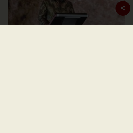
Sastra
Hujan Teralhir