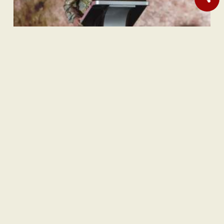
Sastra
Hujan Teralhir
Sastra