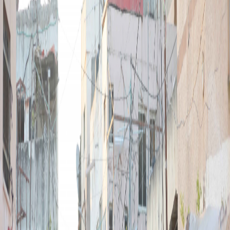
Sejarah
Lensa
Iqtishodia
Sastra
Literasi Umat