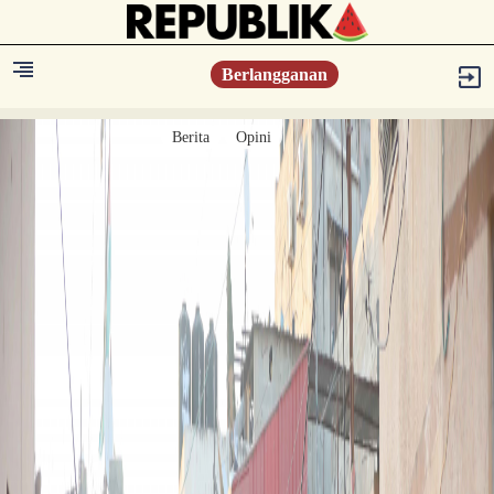
Berlangganan
Berita
Opini
Berita
Islam Digest
Hikmah
Opini
Konsultasi Syariah
Resonansi