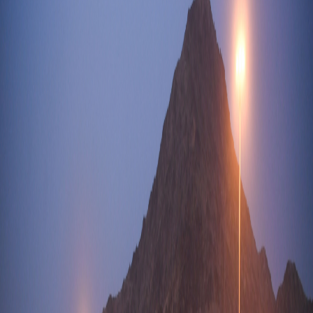
Sejarah
Lensa
Iqtishodia
Sastra
Literasi Umat