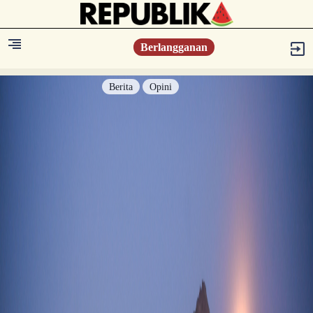
Berlangganan
Berita
Opini
Berita
Islam Digest
Hikmah
Opini
Konsultasi Syariah
Resonansi