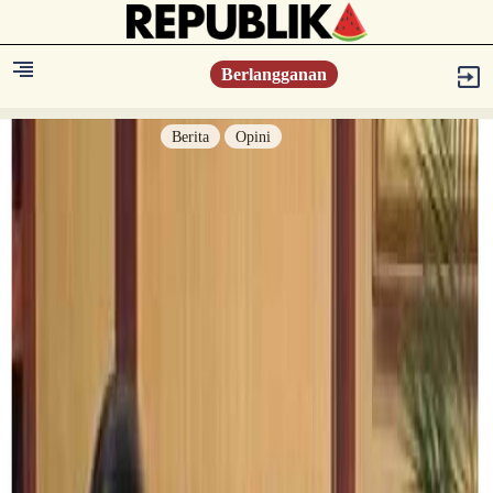
Berlangganan
Berita
Opini
Berita
Islam Digest
Hikmah
Opini
Konsultasi Syariah
Resonansi