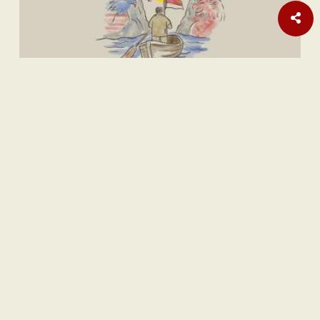
Internasional
Laporan Habisnya Amunisi AS Terus Bermunculan