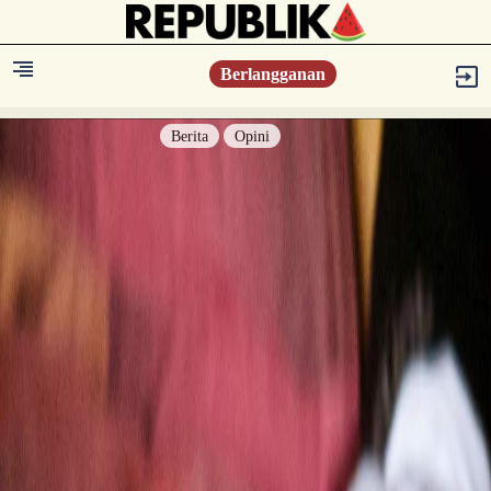
Berlangganan
Berita
Opini
Berita
Islam Digest
Hikmah
Opini
Konsultasi Syariah
Resonansi