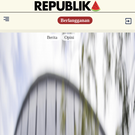
Berlangganan
Berita
Opini
Berita
Islam Digest
Hikmah
Opini
Konsultasi Syariah
Resonansi