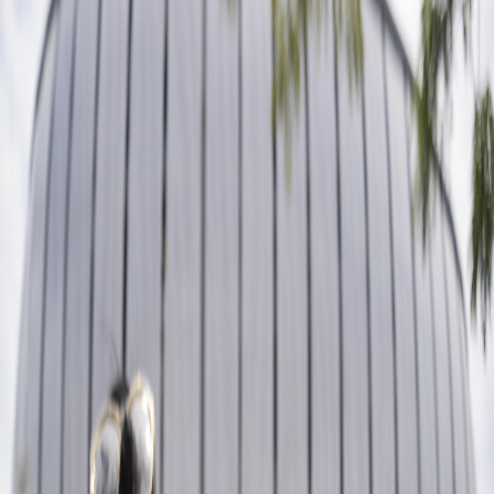
Sejarah
Lensa
Iqtishodia
Sastra
Literasi Umat