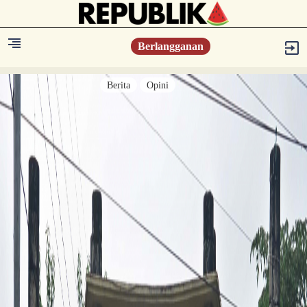
Berlangganan
Berita
Opini
Berita
Islam Digest
Hikmah
Opini
Konsultasi Syariah
Resonansi