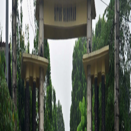
Sejarah
Lensa
Iqtishodia
Sastra
Literasi Umat