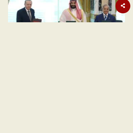
Opini
Orange Sukuk Jadi Jembatan BPKH Menuju Sovereign Halal
Fund