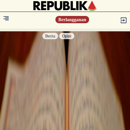
Berlangganan
Berita
Opini
Berita
Islam Digest
Hikmah
Opini
Konsultasi Syariah
Resonansi