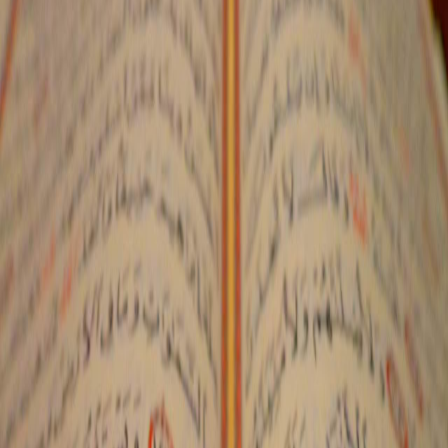
Sejarah
Lensa
Iqtishodia
Sastra
Literasi Umat