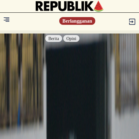
Berlangganan
Berita
Opini
Berita
Islam Digest
Hikmah
Opini
Konsultasi Syariah
Resonansi