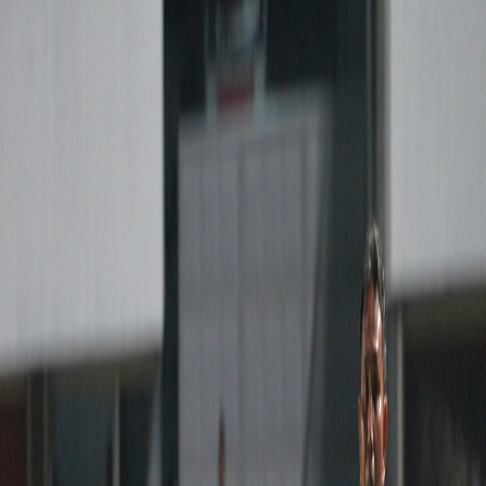
Sejarah
Lensa
Iqtishodia
Sastra
Literasi Umat