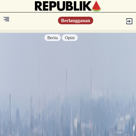
Berlangganan
Berita
Opini
Berita
Islam Digest
Hikmah
Opini
Konsultasi Syariah
Resonansi