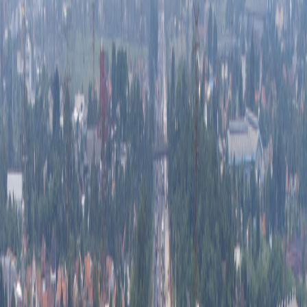
Sejarah
Lensa
Iqtishodia
Sastra
Literasi Umat