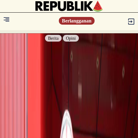
Berlangganan
Berita
Opini
Berita
Islam Digest
Hikmah
Opini
Konsultasi Syariah
Resonansi