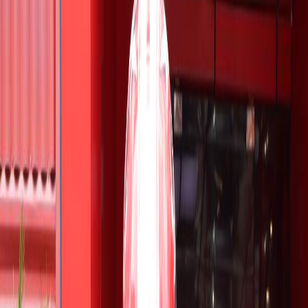
Sejarah
Lensa
Iqtishodia
Sastra
Literasi Umat